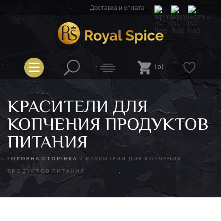
Перейти
Доставка и оплата
к
содержимому
Spice
Royal Spice
(0)
КРАСИТЕЛИ ДЛЯ
КОПЧЕНИЯ ПРОДУКТОВ
ПИТАНИЯ
ГОЛОВНА СТОРІНКА
/
КРАСИТЕЛИ ДЛЯ КОПЧЕНИЯ
ПРОДУКТОВ ПИТАНИЯ