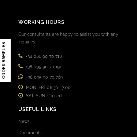
WORKING HOURS
Our consultants are happy to assist you with any
inquiries.
ORDER SAMPLES
+38 066 90 70 718
+38 095 90 70 191
+38 095 90 70 769
MON-FRI: 08:30-17:00
SAT-SUN: Closed
USEFUL LINKS
News
Documents