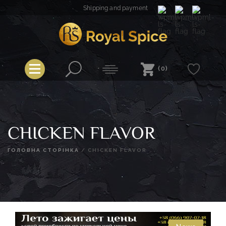
Skip
Shipping and payment
to
content
Royal Spice
(0)
CHICKEN FLAVOR
ГОЛОВНА СТОРІНКА
/
CHICKEN FLAVOR