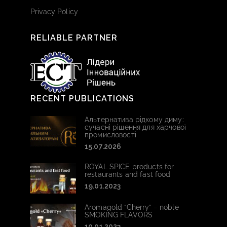
Privacy Policy
RELIABLE PARTNER
RECENT PUBLICATIONS
Альтернатива рідкому диму:
сучасні рішення для харчової
промисловості
15.07.2026
ROYAL SPICE products for
restaurants and fast food
19.01.2023
Aromagold “Cherry” – noble
SMOKING FLAVORS
10.01.2023