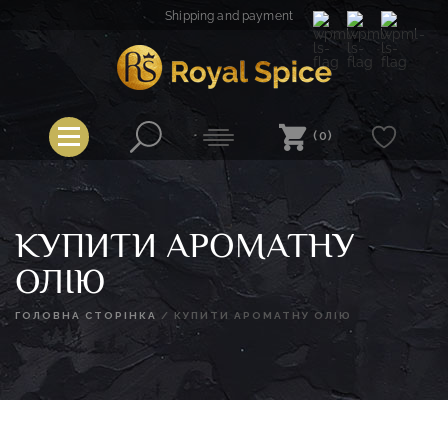
Skip
Shipping and payment
to
content
Royal Spice
(0)
КУПИТИ АРОМАТНУ
ОЛІЮ
ГОЛОВНА СТОРІНКА
/
КУПИТИ АРОМАТНУ ОЛІЮ