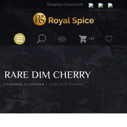
Skip
Shipping and payment
to
content
Royal Spice
(0)
RARE DIM CHERRY
ГОЛОВНА СТОРІНКА
/
RARE DIM CHERRY