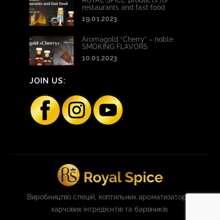
ROYAL SPICE products for
restaurants and fast food
19.01.2023
Aromagold “Cherry” – noble
SMOKING FLAVORS
10.01.2023
JOIN US:
Виробництво спецій, коптильних ароматизаторів,
харчових інгредієнтів та барвників.