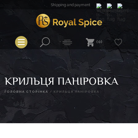
Skip
Shipping and payment
to
content
Royal Spice
(0)
КРИЛЬЦЯ ПАНІРОВКА
ГОЛОВНА СТОРІНКА
/
КРИЛЬЦЯ ПАНІРОВКА