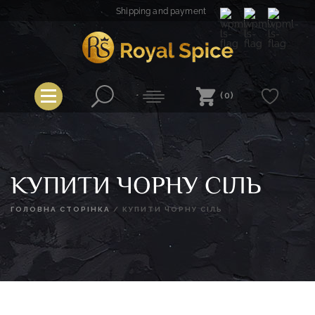
Skip
Shipping and payment
to
content
Royal Spice
(0)
КУПИТИ ЧОРНУ СІЛЬ
ГОЛОВНА СТОРІНКА
/
КУПИТИ ЧОРНУ СІЛЬ