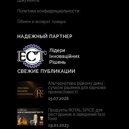
Документы
Политика конфиденциальности
Обмен и возврат товара
НАДЕЖНЫЙ ПАРТНЕР
СВЕЖИЕ ПУБЛИКАЦИИ
Альтернатива рідкому диму:
сучасні рішення для харчової
промисловості
15.07.2026
Продукты ROYAL SPICE для
ресторанов и заведений fast
food
19.01.2023