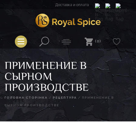
Перейти
Доставка и оплата
к
содержимому
Spice
Royal Spice
(0)
ПРИМЕНЕНИЕ В
СЫРНОМ
ПРОИЗВОДСТВЕ
ГОЛОВНА СТОРІНКА
/
РЕЦЕПТУРА
/
ПРИМЕНЕНИЕ В
СЫРНОМ ПРОИЗВОДСТВЕ