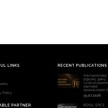
UL LINKS
RECENT PUBLICATIONS
Альтернатива
рідкому диму:
сучасні рішенн
ents
харчової
промисловості
y Policy
15.07.2026
ABLE PARTNER
ROYAL SPICE