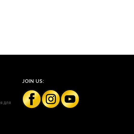
JOIN US:
я для