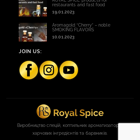
ROYAL SPICE products for
restaurants and fast food
19.01.2023
Aromagold “Cherry” – noble
SMOKING FLAVORS
10.01.2023
JOIN US:
Виробництво спецій, коптильних ароматизаторів,
харчових інгредієнтів та барвників.