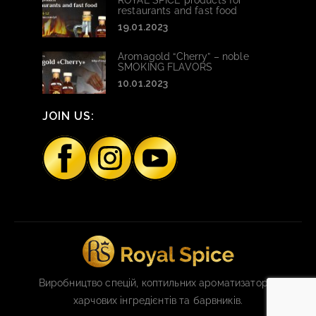
ROYAL SPICE products for
restaurants and fast food
19.01.2023
Aromagold “Cherry” – noble
SMOKING FLAVORS
10.01.2023
JOIN US:
Виробництво спецій, коптильних ароматизаторів,
харчових інгредієнтів та барвників.