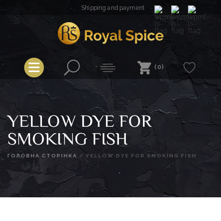
Skip
Shipping and payment
to
content
Royal Spice
(0)
YELLOW DYE FOR
SMOKING FISH
ГОЛОВНА СТОРІНКА
/
YELLOW DYE FOR SMOKING FISH