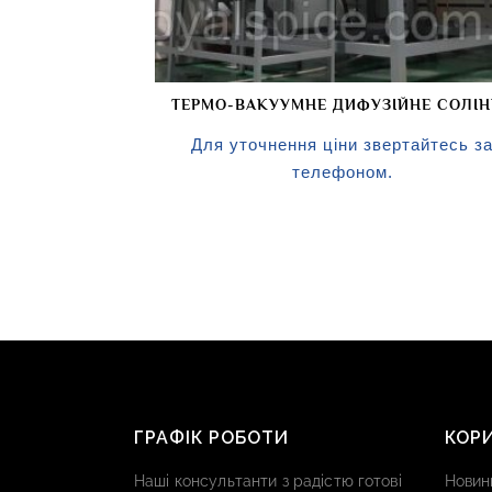
ТЕРМО-ВАКУУМНЕ ДИФУЗІЙНЕ СОЛІ
НАСІННЯ
Для уточнення ціни звертайтесь з
телефоном.
ГРАФІК РОБОТИ
КОР
Наші консультанти з радістю готові
Новин