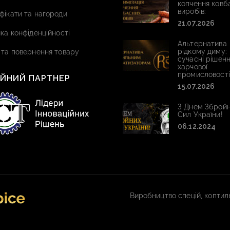
копчення ковб
виробів:
фікати та нагороди
21.07.2026
ка конфіденційності
Альтернатива
рідкому диму:
 та повернення товару
сучасні рішенн
харчової
промисловості
ІЙНИЙ ПАРТНЕР
15.07.2026
З Днем Зброй
Сил України!
06.12.2024
Виробництво спецій, коптиль