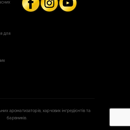
асних
я для
них
них ароматизаторів, харчових інгредієнтів та
барвників.