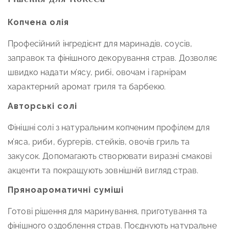
Рішення для HoReCa
Копчена олія
Професійний інгредієнт для маринадів, соусів,
заправок та фінішного декорування страв. Дозволяє
швидко надати м’ясу, рибі, овочам і гарнірам
характерний аромат гриля та барбекю.
Авторські солі
Фінішні солі з натуральним копченим профілем для
м’яса, риби, бургерів, стейків, овочів гриль та
закусок. Допомагають створювати виразні смакові
акценти та покращують зовнішній вигляд страв.
Пряноароматичні суміші
Готові рішення для маринування, приготування та
фінішного оздоблення страв. Поєднують натуральне