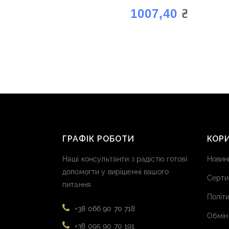
₴
1007,40
ГРАФІК РОБОТИ
КОР
Наші консультанти з радістю готові
Новин
допомогти у вирішенні вашого
Серти
питання.
Політи
+38 066 90 70 718
Обмін
+38 095 90 70 191