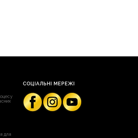
СОЦІАЛЬНІ МЕРЕЖІ
роцесу
асних
я для