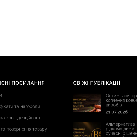
ИСНІ ПОСИЛАННЯ
СВІЖІ ПУБЛІКАЦІЇ
и
Оптимізація п
копчення ковб
виробів:
фікати та нагороди
21.07.2026
ка конфіденційності
Альтернатива
рідкому диму:
 та повернення товару
сучасні рішенн