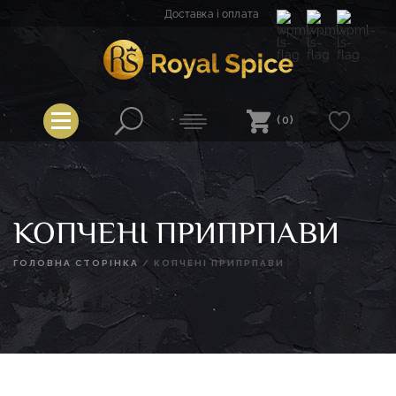
Перейти
Доставка і оплата
до
вмісту
Royal Spice
(0)
КОПЧЕНІ ПРИПРПАВИ
ГОЛОВНА СТОРІНКА
/
КОПЧЕНІ ПРИПРПАВИ