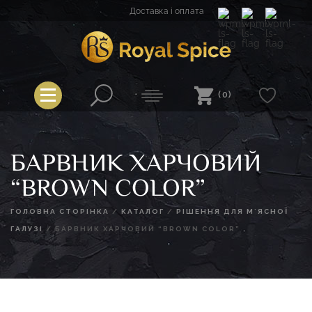
Перейти
Доставка і оплата
до
вмісту
Royal Spice
(0)
БАРВНИК ХАРЧОВИЙ
“BROWN COLOR”
ГОЛОВНА СТОРІНКА
/
КАТАЛОГ
/
РІШЕННЯ ДЛЯ М`ЯСНОЇ
ГАЛУЗІ
/
БАРВНИК ХАРЧОВИЙ “BROWN COLOR”