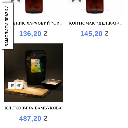
ЗАМОВИТИ ЗРАЗКИ
БАРВНИК ХАРЧОВИЙ “СИР
КОПТІСМАК “ДЕЛІКАТ+
COLOR”
BROWN” БАРВНИК
₴
₴
136,20
145,20
КОПТИЛЬНИЙ
КЛІТКОВИНА БАМБУКОВА
₴
487,20