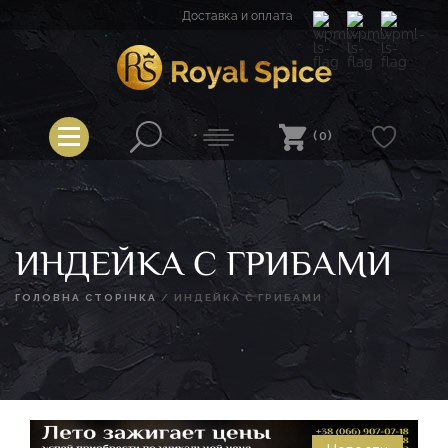
Перейти
Доставка и оплата
к
содержимому
Spice
Royal Spice
(0)
ИНДЕЙКА С ГРИБАМИ
ГОЛОВНА СТОРІНКА
/
ИНДЕЙКА С ГРИБАМИ