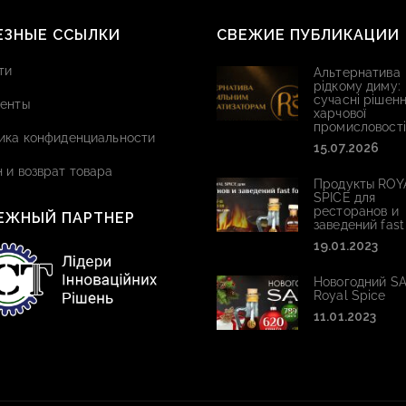
ЕЗНЫЕ ССЫЛКИ
СВЕЖИЕ ПУБЛИКАЦИИ
ти
Альтернатива
рідкому диму:
сучасні рішенн
енты
харчової
промисловості
ика конфиденциальности
15.07.2026
 и возврат товара
Продукты ROY
SPICE для
ресторанов и
ЕЖНЫЙ ПАРТНЕР
заведений fast
19.01.2023
Новогодний SA
Royal Spice
11.01.2023