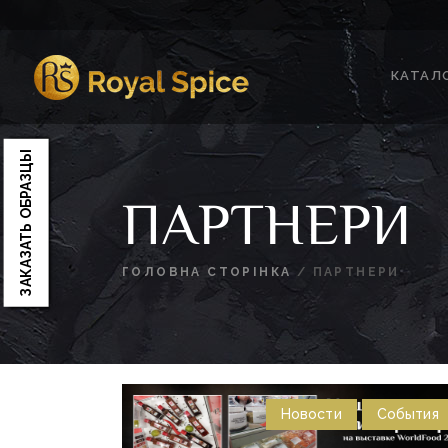
Перейти
к
содержимому
КАТАЛ
Spice
Royal Spice
ЗАКАЗАТЬ ОБРАЗЦЫ
ПАРТНЕРИ
ГОЛОВНА СТОРІНКА
/
ПАРТНЕРИ
Новости
События