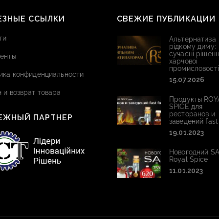
ЕЗНЫЕ ССЫЛКИ
СВЕЖИЕ ПУБЛИКАЦИИ
ти
Альтернатива
рідкому диму:
сучасні рішенн
енты
харчової
промисловості
ика конфиденциальности
15.07.2026
 и возврат товара
Продукты ROY
SPICE для
ресторанов и
ЕЖНЫЙ ПАРТНЕР
заведений fast
19.01.2023
Новогодний SA
Royal Spice
11.01.2023