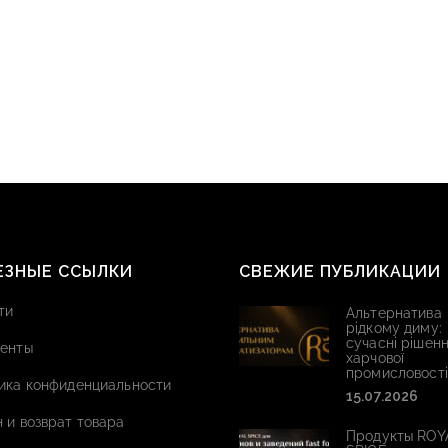
ЕЗНЫЕ ССЫЛКИ
СВЕЖИЕ ПУБЛИКАЦИИ
ти
Альтернатива
рідкому диму:
сучасні рішенн
енты
харчової
промисловості
ика конфиденциальности
15.07.2026
 и возврат товара
Продукты ROY