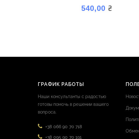
₴
540,00
ГРАФИК РАБОТЫ
ПОЛ
Наши консультанты с радостью
Новос
готовы помочь в решении вашего
Докум
вопроса.
Полит
+38 066 90 70 718
Обмен
+38 095 90 70 191