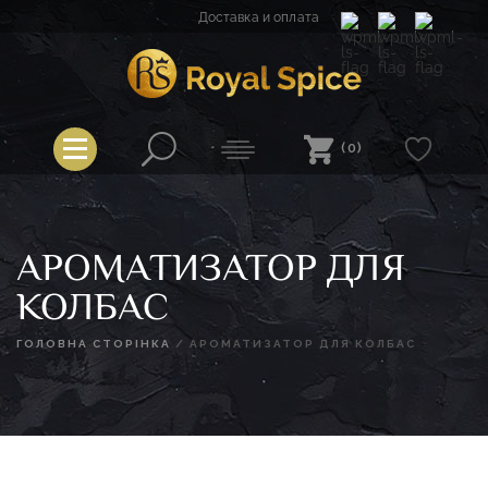
Перейти
Доставка и оплата
к
содержимому
Spice
Royal Spice
(0)
АРОМАТИЗАТОР ДЛЯ
КОЛБАС
ГОЛОВНА СТОРІНКА
/
АРОМАТИЗАТОР ДЛЯ КОЛБАС