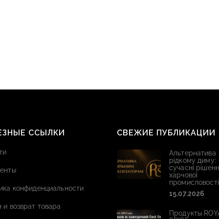
ЕЗНЫЕ ССЫЛКИ
СВЕЖИЕ ПУБЛИКАЦИИ
ти
Альтернатива
рідкому диму:
сучасні рішенн
енты
харчової
промисловості
ика конфиденциальности
15.07.2026
 и возврат товара
Продукты ROY