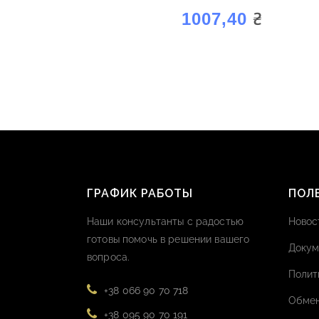
₴
1007,40
ГРАФИК РАБОТЫ
ПОЛ
Наши консультанты с радостью
Новос
готовы помочь в решении вашего
Докум
вопроса.
Полит
+38 066 90 70 718
Обмен
+38 095 90 70 191