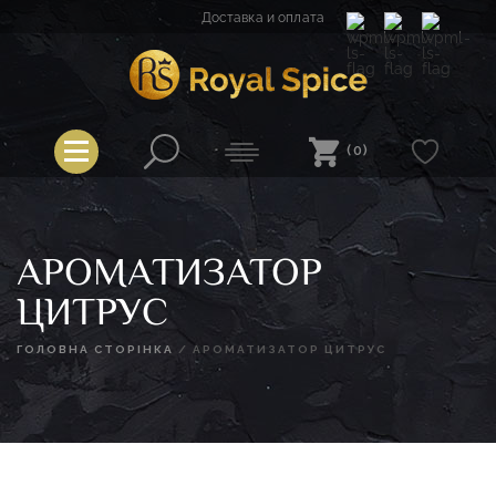
Перейти
Доставка и оплата
к
содержимому
Spice
Royal Spice
(0)
АРОМАТИЗАТОР
ЦИТРУС
ГОЛОВНА СТОРІНКА
/
АРОМАТИЗАТОР ЦИТРУС