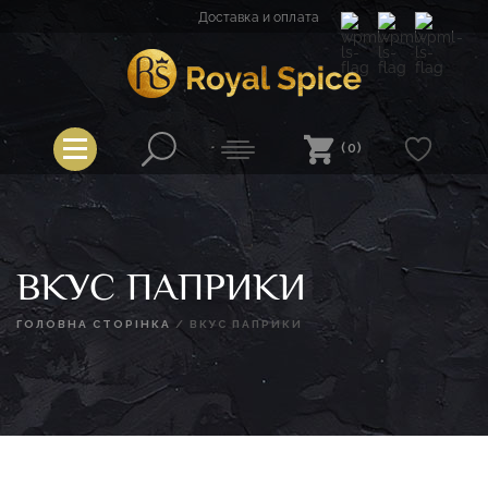
Перейти
Доставка и оплата
к
содержимому
Spice
Royal Spice
(0)
ВКУС ПАПРИКИ
ГОЛОВНА СТОРІНКА
/
ВКУС ПАПРИКИ