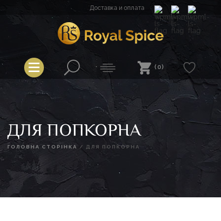
Перейти
Доставка и оплата
к
содержимому
Spice
Royal Spice
(0)
ДЛЯ ПОПКОРНА
ГОЛОВНА СТОРІНКА
/
ДЛЯ ПОПКОРНА