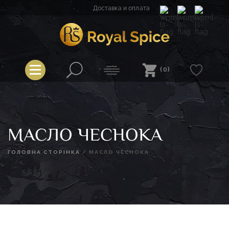
Перейти
Доставка и оплата
к
содержимому
Spice
Royal Spice
(0)
МАСЛО ЧЕСНОКА
ГОЛОВНА СТОРІНКА
/
МАСЛО ЧЕСНОКА