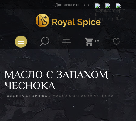
Перейти
Доставка и оплата
к
содержимому
Spice
Royal Spice
(0)
МАСЛО С ЗАПАХОМ
ЧЕСНОКА
ГОЛОВНА СТОРІНКА
/
МАСЛО С ЗАПАХОМ ЧЕСНОКА