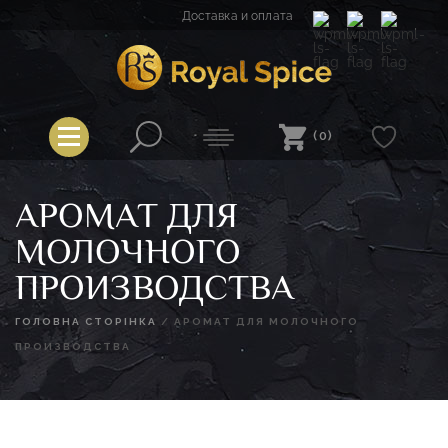
Перейти
Доставка и оплата
к
содержимому
Spice
Royal Spice
(0)
АРОМАТ ДЛЯ
МОЛОЧНОГО
ПРОИЗВОДСТВА
ГОЛОВНА СТОРІНКА
/
АРОМАТ ДЛЯ МОЛОЧНОГО
ПРОИЗВОДСТВА