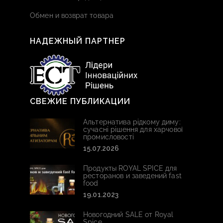
Обмен и возврат товара
НАДЕЖНЫЙ ПАРТНЕР
СВЕЖИЕ ПУБЛИКАЦИИ
Альтернатива рідкому диму:
сучасні рішення для харчової
промисловості
15.07.2026
Продукты ROYAL SPICE для
ресторанов и заведений fast
food
19.01.2023
Новогодний SALE от Royal
Spice