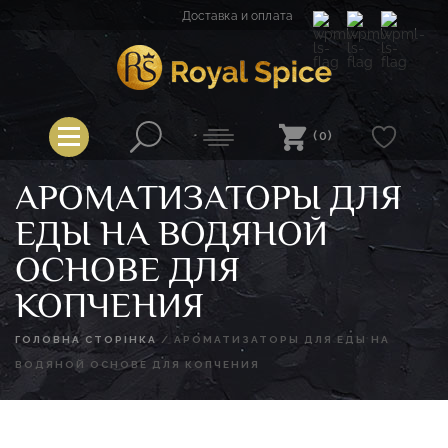
Перейти
Доставка и оплата
к
содержимому
Spice
Royal Spice
(0)
АРОМАТИЗАТОРЫ ДЛЯ
ЕДЫ НА ВОДЯНОЙ
ОСНОВЕ ДЛЯ
КОПЧЕНИЯ
ГОЛОВНА СТОРІНКА
/
АРОМАТИЗАТОРЫ ДЛЯ ЕДЫ НА
ВОДЯНОЙ ОСНОВЕ ДЛЯ КОПЧЕНИЯ