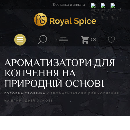
Перейти
Доставка и оплата
к
содержимому
Spice
Royal Spice
(0)
АРОМАТИЗАТОРИ ДЛЯ
КОПЧЕННЯ НА
ПРИРОДНІЙ ОСНОВІ
ГОЛОВНА СТОРІНКА
/
АРОМАТИЗАТОРИ ДЛЯ КОПЧЕННЯ
НА ПРИРОДНІЙ ОСНОВІ