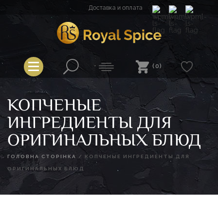
Перейти
Доставка и оплата
к
содержимому
Spice
Royal Spice
(0)
КОПЧЕНЫЕ
ИНГРЕДИЕНТЫ ДЛЯ
ОРИГИНАЛЬНЫХ БЛЮД
ГОЛОВНА СТОРІНКА
/
КОПЧЕНЫЕ ИНГРЕДИЕНТЫ ДЛЯ
ОРИГИНАЛЬНЫХ БЛЮД