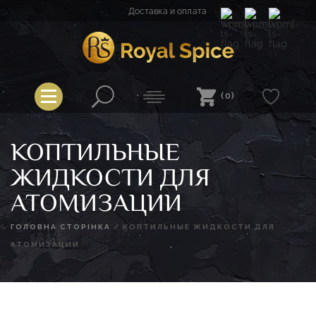
Перейти
Доставка и оплата
к
содержимому
Spice
Royal Spice
(0)
КОПТИЛЬНЫЕ
ЖИДКОСТИ ДЛЯ
АТОМИЗАЦИИ
ГОЛОВНА СТОРІНКА
/
КОПТИЛЬНЫЕ ЖИДКОСТИ ДЛЯ
АТОМИЗАЦИИ