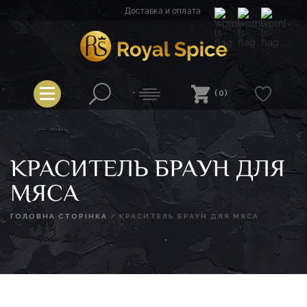
Перейти
Доставка и оплата
к
содержимому
Spice
Royal Spice
(0)
КРАСИТЕЛЬ БРАУН ДЛЯ
МЯСА
ГОЛОВНА СТОРІНКА
/
КРАСИТЕЛЬ БРАУН ДЛЯ МЯСА