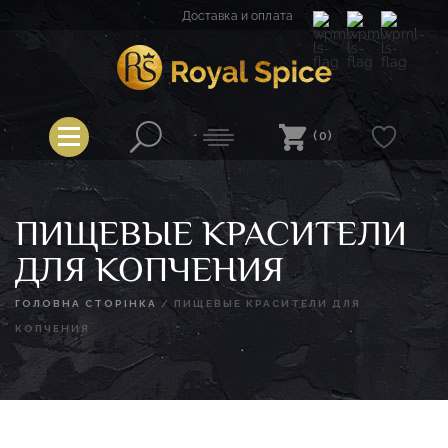
Перейти
Доставка и оплата
к
содержимому
Spice
Royal Spice
(0)
ПИЩЕВЫЕ КРАСИТЕЛИ
ДЛЯ КОПЧЕНИЯ
ГОЛОВНА СТОРІНКА
/
ПИЩЕВЫЕ КРАСИТЕЛИ ДЛЯ
КОПЧЕНИЯ