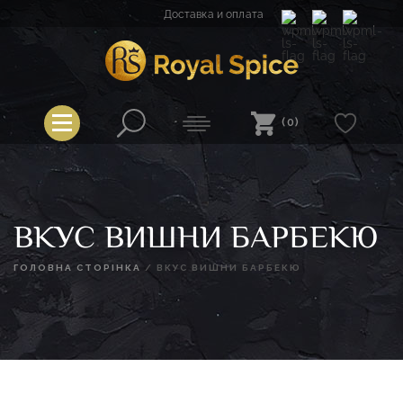
Перейти
Доставка и оплата
к
содержимому
Spice
Royal Spice
(0)
ВКУС ВИШНИ БАРБЕКЮ
ГОЛОВНА СТОРІНКА
/
ВКУС ВИШНИ БАРБЕКЮ