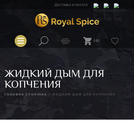
Перейти
Доставка и оплата
к
содержимому
Spice
Royal Spice
(0)
ЖИДКИЙ ДЫМ ДЛЯ
КОПЧЕНИЯ
ГОЛОВНА СТОРІНКА
/
ЖИДКИЙ ДЫМ ДЛЯ КОПЧЕНИЯ