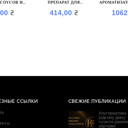
 СОУСОВ И
ПРЕПАРАТ ДЛЯ
АРОМАТИЗА
НАДОВ
ИНЪЕКТИРОВАНИЯ МЯСА
«ХРЕН ОСТР
₴
₴
,00
414,00
106
ОЛД БУК»
«НАТУРАЛЬНОЕ
КОПЧЕНИЕ ВН18»
ЕЗНЫЕ ССЫЛКИ
СВЕЖИЕ ПУБЛИКАЦИИ
ти
Альтернатива
рідкому диму:
сучасні рішенн
енты
харчової