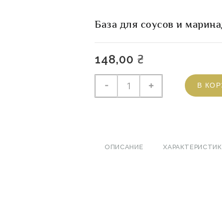
База для соусов и марин
148,00
₴
Количество
-
+
В КО
товара
База
для
соусов
и
ОПИСАНИЕ
ХАРАКТЕРИСТИК
маринадов
"Аромаголд
Ольха"