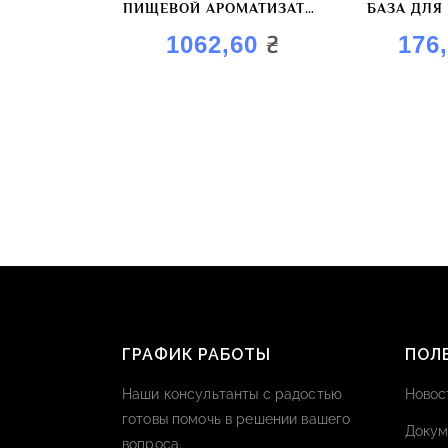
ПИЩЕВОЙ АРОМАТИЗАТОР
БАЗА ДЛЯ
«КУРИЦА BBQ»
МАРИ
₴
1062,60
176
«АРОМАГ
ГРАФИК РАБОТЫ
ПОЛ
Наши консультанты с радостью
Новос
готовы помочь в решении вашего
Докум
вопроса.