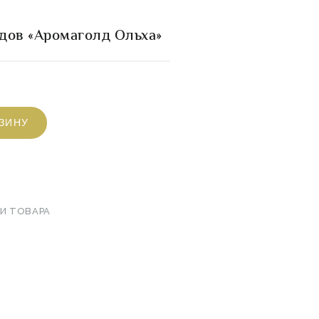
адов «Аромаголд Ольха»
РЗИНУ
И ТОВАРА