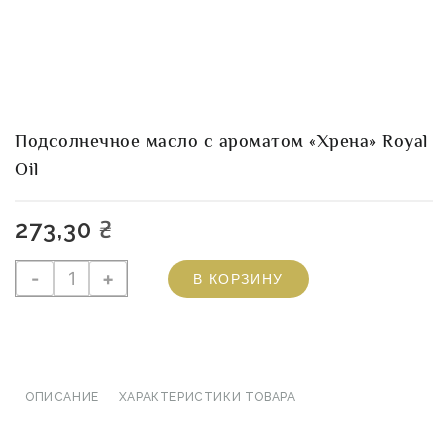
Подсолнечное масло с ароматом «Хрена» Royal
Oil
273,30
₴
Количество
-
+
В КОРЗИНУ
товара
Подсолнечное
масло
с
ароматом
ОПИСАНИЕ
ХАРАКТЕРИСТИКИ ТОВАРА
"Хрена"
Royal