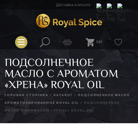
Перейти
Доставка и оплата
к
содержимому
Spice
Royal Spice
(0)
ПОДСОЛНЕЧНОЕ
МАСЛО С АРОМАТОМ
«ХРЕНА» ROYAL OIL
ГОЛОВНА СТОРІНКА
/
КАТАЛОГ
/
ПОДСОЛНЕЧНОЕ МАСЛО
АРОМАТИЗИРОВАННОЕ ROYAL OIL
/
ПОДСОЛНЕЧНОЕ
МАСЛО С АРОМАТОМ «ХРЕНА» ROYAL OIL