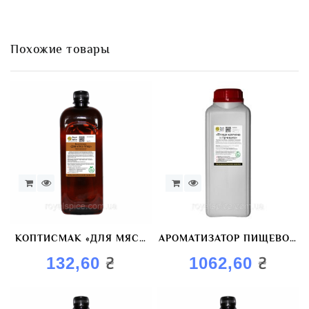
Oil
Похожие товары
КОПТИСМАК «ДЛЯ МЯСА
АРОМАТИЗАТОР ПИЩЕВОЙ
ПТИЦЫ» КРАСИТЕЛЬ
«ПТИЦА КОПЧЕНАЯ С
₴
₴
132,60
1062,60
КОПТИЛЬНЫЙ
ГОРЧИЦЕЙ»