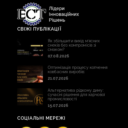
СВІЖІ ПУБЛІКАЦІЇ
Як збільшити вихід м’ясних
снеків без компромісів зі
смаком?
07.08.2026
Оптимізація процесу копчення
ковбасних виробів:
21.07.2026
Альтернатива рідкому диму:
сучасні рішення для харчової
промисловості
15.07.2026
СОЦІАЛЬНІ МЕРЕЖІ