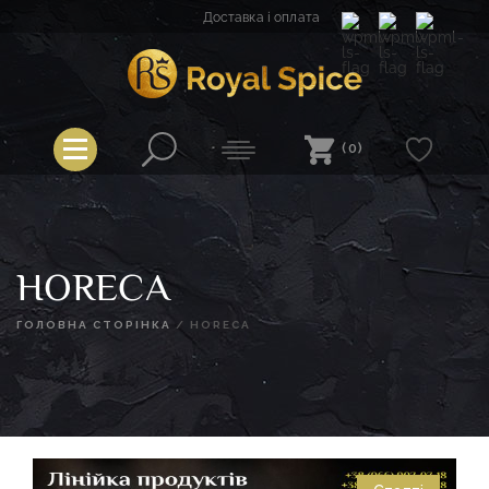
Перейти
Доставка і оплата
до
вмісту
Royal Spice
(0)
HORECA
ГОЛОВНА СТОРІНКА
/
HORECA