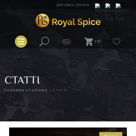
Перейти
Доставка і оплата
до
вмісту
Royal Spice
(0)
СТАТТІ
ГОЛОВНА СТОРІНКА
/
СТАТТІ