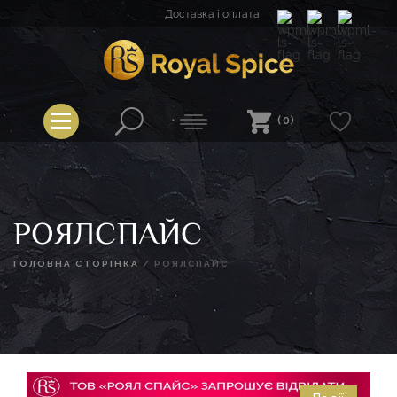
Перейти
Доставка і оплата
до
вмісту
Royal Spice
(0)
РОЯЛСПАЙС
ГОЛОВНА СТОРІНКА
/
РОЯЛСПАЙС