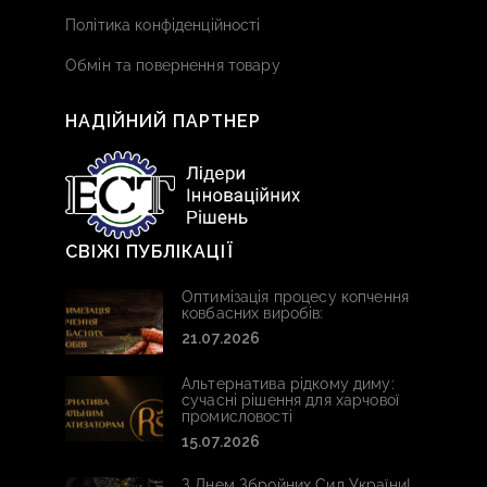
Політика конфіденційності
Обмін та повернення товару
НАДІЙНИЙ ПАРТНЕР
СВІЖІ ПУБЛІКАЦІЇ
Оптимізація процесу копчення
ковбасних виробів:
21.07.2026
Альтернатива рідкому диму:
сучасні рішення для харчової
промисловості
15.07.2026
З Днем Збройних Сил України!