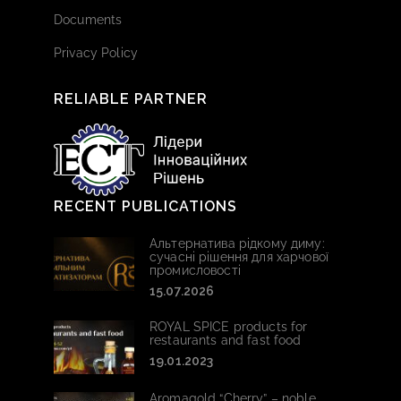
Documents
Privacy Policy
RELIABLE PARTNER
RECENT PUBLICATIONS
Альтернатива рідкому диму:
сучасні рішення для харчової
промисловості
15.07.2026
ROYAL SPICE products for
restaurants and fast food
19.01.2023
Aromagold “Cherry” – noble