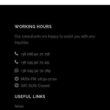
WORKING HOURS
Our consultants are happy to assist you with any
inquiries.
+38 066 90 70 718
+38 095 90 70 191
+38 095 90 70 769
MON-FRI: 08:30-17:00
SAT-SUN: Closed
USEFUL LINKS
News