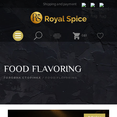
Skip
Shipping and payment
to
content
Royal Spice
(0)
FOOD FLAVORING
ГОЛОВНА СТОРІНКА
/
FOOD FLAVORING