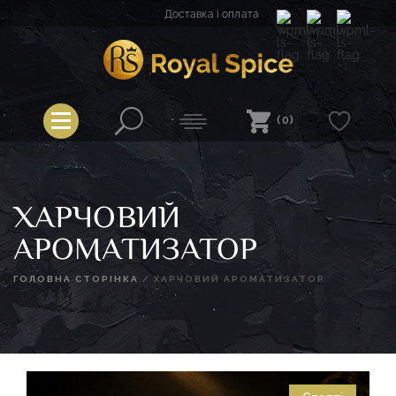
Перейти
Доставка і оплата
до
вмісту
Royal Spice
(0)
ХАРЧОВИЙ
АРОМАТИЗАТОР
ГОЛОВНА СТОРІНКА
/
ХАРЧОВИЙ АРОМАТИЗАТОР