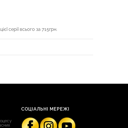
єї серії всього за 715грн.
СОЦІАЛЬНІ МЕРЕЖІ
роцесу
асних