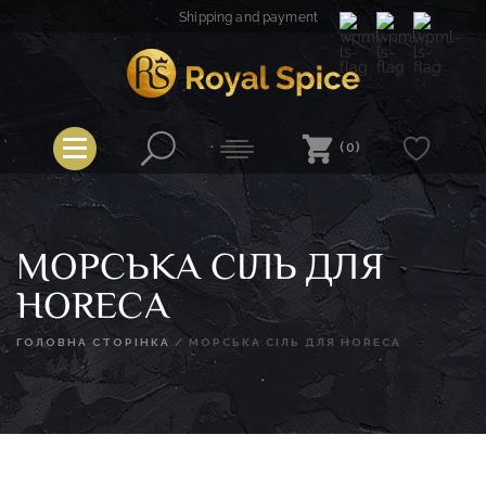
Skip
Shipping and payment
to
content
Royal Spice
(0)
МОРСЬКА СІЛЬ ДЛЯ
HORECA
ГОЛОВНА СТОРІНКА
/
МОРСЬКА СІЛЬ ДЛЯ HORECA