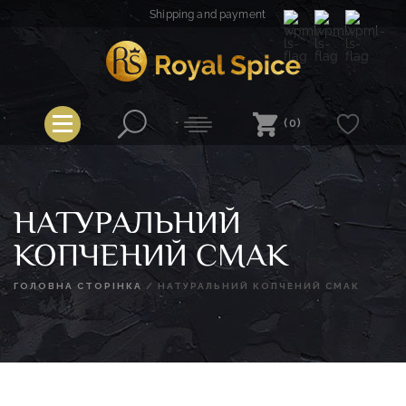
Skip
Shipping and payment
to
content
Royal Spice
(0)
НАТУРАЛЬНИЙ
КОПЧЕНИЙ СМАК
ГОЛОВНА СТОРІНКА
/
НАТУРАЛЬНИЙ КОПЧЕНИЙ СМАК