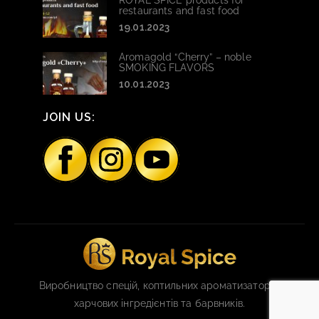
ROYAL SPICE products for
restaurants and fast food
19.01.2023
Aromagold “Cherry” – noble
SMOKING FLAVORS
10.01.2023
JOIN US:
Виробництво спецій, коптильних ароматизаторів,
харчових інгредієнтів та барвників.