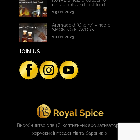
ROYAL SPICE products for
restaurants and fast food
19.01.2023
Aromagold “Cherry” – noble
SMOKING FLAVORS
10.01.2023
JOIN US:
Виробництво спецій, коптильних ароматизаторів,
харчових інгредієнтів та барвників.