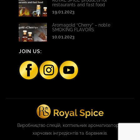
ROYAL SPICE products for
restaurants and fast food
19.01.2023
Aromagold “Cherry” – noble
SMOKING FLAVORS
10.01.2023
JOIN US:
Виробництво спецій, коптильних ароматизаторів,
харчових інгредієнтів та барвників.