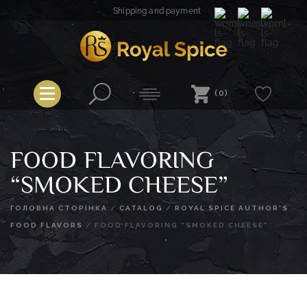
Skip
Shipping and payment
to
content
Royal Spice
(0)
FOOD FLAVORING
“SMOKED CHEESE”
ГОЛОВНА СТОРІНКА
/
CATALOG
/
ROYAL SPICE AUTHOR'S
FOOD FLAVORS
/
FOOD FLAVORING “SMOKED CHEESE”