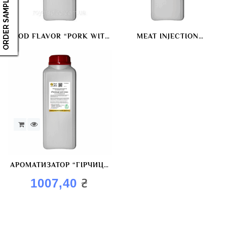
ORDER SAMPLES
FOOD FLAVOR “PORK WITH
MEAT INJECTION
GARLIC”
PREPARATION “NATURAL
SMOKING VN18”
АРОМАТИЗАТОР “ГІРЧИЦЯ
КОПЧЕНА”
₴
1007,40