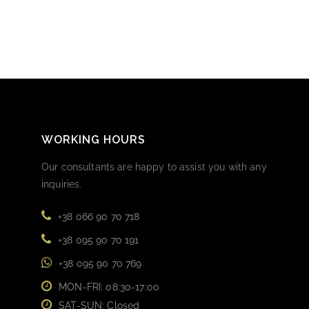
WORKING HOURS
Our consultants are happy to assist you with any
inquiries.
+38 066 90 70 718
+38 095 90 70 191
+38 095 90 70 769
MON-FRI: 08:30-17:00
SAT-SUN: Closed